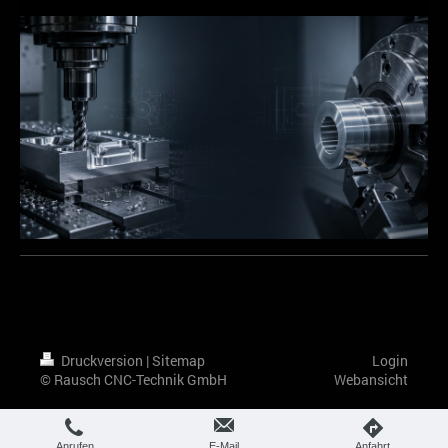
Druckversion
|
Sitemap
Login
© Rausch CNC-Technik GmbH
Webansicht
Anrufen
E-Mail
Anfahrt